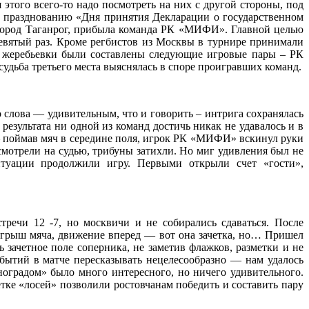
того всего-то надо посмотреть на них с другой стороны, под
ь к празднованию «Дня принятия Декларации о государственном
в город Таганрог, прибыла команда РК «МИФИ». Главной целью
девятый раз. Кроме регбистов из Москвы в турнире принимали
ам жеребьевки были составлены следующие игровые пары – РК
судьба третьего места выяснялась в споре проигравших команд.
слова — удивительным, что и говорить – интрига сохранялась
результата ни одной из команд достичь никак не удавалось и в
— поймав мяч в середине поля, игрок РК «МИФИ» вскинул руки
смотрели на судью, трибуны затихли. Но миг удивления был не
итуации продолжили игру. Первыми открыли счет «гости»,
речи 12 -7, но москвичи и не собирались сдаваться. После
зыгрыш мяча, движение вперед — вот она зачетка, но… Пришел
зачетное поле соперника, не заметив флажков, разметки и не
бытий в матче пересказывать нецелесообразно — нам удалось
оградом» было много интересного, но ничего удивительного.
тке «лосей» позволили ростовчанам победить и составить пару