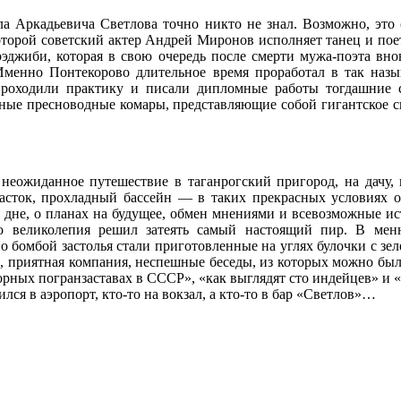
ла Аркадьевича Светлова точно никто не знал. Возможно, это 
оторой советский актер Андрей Миронов исполняет танец и пое
эджиби, которая в свою очередь после смерти мужа-поэта внов
енно Понтекорово длительное время проработал в так назыв
 проходили практику и писали дипломные работы тогдашние 
тные пресноводные комары, представляющие собой гигантское 
еожиданное путешествие в таганрогский пригород, на дачу, 
сток, прохладный бассейн — в таких прекрасных условиях ок
 дне, о планах на будущее, обмен мнениями и всевозможные 
го великолепия решил затеять самый настоящий пир. В мен
бомбой застолья стали приготовленные на углях булочки с зе
л, приятная компания, неспешные беседы, из которых можно бы
орных погранзаставах в СССР», «как выглядят сто индейцев» и «
ился в аэропорт, кто-то на вокзал, а кто-то в бар «Светлов»…