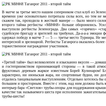
В матче за третье место нашим соперником стал клуб из Зелено
времени уже основательно потрепала силы всех, но тем не 
скажем так, проходила в жесткой манере — было много сило
второго тайма регбисты «МИФИ» больше оборонялись. Усили
выступили регбисты Зеленограда. Два самых «горячих» «ст
судейскую бригаду и зрителей на трибунах. Да-а-а-а эмоции
одержал победу в матче 7 — 5 — третье место Турнира. Не 
интересной и зрелищной. Регбисты Таганрога оказались более
торжественное награждение участников.
«Третий тайм» был великолепен и изысканно вкусен — домаш
и гостеприимством принимающей стороны — в такой атмосфе
фруктовых деревьев жаркое известным Борей Кулинаром! Бл
характерно, ни июньская жара, ни спортивные будни, ни до
отдались танцевальным выступлениям. Отдельно хотелось бы о
большим и просторным. Вместе с этим, над ним должна быть 
интерьер бара «Светлов» трубы-опоры для поддержания крыши
качестве так называемого шеста при исполнении зажигательных
трубы-шесты!