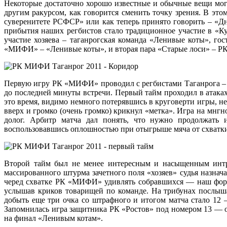
Некоторые достаточно хорошо известные и обычные вещи могу
другим ракурсом, как говорится сменить точку зрения. В это
суверенитете РСФСР» или как теперь принято говорить – «Дн
прибытия наших регбистов стало традиционное участие в «Ку
участие хозяева – таганрогская команда «Ленивые коты», г
«МИФИ» – «Ленивые коты», и вторая пара «Старые лоси» – РК «
Первую игру РК «МИФИ» проводил с регбистами Таганрога – м
до последней минуты встречи. Первый тайм проходил в атаках 
это время, видимо немного потерявшись в круговерти игры, 
вверх и громко (очень громко) крикнул «метка». Игра на мнг
долог. Арбитр матча дал понять, что нужно продолжать 
воспользовавшись оплошностью при отыгрыше мяча от схватки 
Второй тайм был не менее интересным и насыщенным интриг
массированного штурма зачетного поля «хозяев» судья назна
черед схватке РК «МИФИ» удивлять собравшихся — наш форвар
услышав криков товарищей по команде. На трибунах послыша
добыть еще три очка со штрафного и итогом матча стало 12
Запомнилась игра защитника РК «Ростов» под номером 13 — оч
на финал «Ленивым котам».