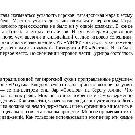
тала сказываться усталость игроков, таганрогская жара к этому
обеде. Матч получился довольно сложным и нервозным. Игра,
начного превосходства не было ни у одной команды. В конце
аработать заветных пять очков. И тут мастерами удивлений
поле, чем ввергли в сильнейший ступор игроков соперника,
имо двигалось к завершению. РК «МИФИ» выстоял и заслуженно
у «Ленивыми котами» из Таганрога и РК «Ростов». Игра была
первое место. По окончании игровой части Турнира состоялось
ва традиционной таганрогской кухни приправленные радушием
е «Радуга». Блюдом вечера стало приготовленное на углях
— ее эпицентром стал бар «Светлов» на берегу залива. Что
ывов наших ребят. Многие из них искренне и самоотверженно
дениях. Как известно, то место где люди танцуют должно быть
ша должна на чем то держаться. Очень органично вписались в
анцевально развлекательном процессе. Многие применяют их в
 движений. Как только не использовали в этот вечер эти самые