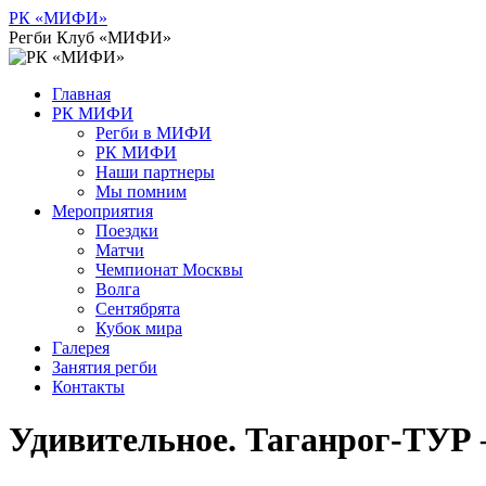
Перейти
РК «МИФИ»
к
Регби Клуб «МИФИ»
содержимому
Главная
РК МИФИ
Регби в МИФИ
РК МИФИ
Наши партнеры
Мы помним
Мероприятия
Поездки
Матчи
Чемпионат Москвы
Волга
Сентябрята
Кубок мира
Галерея
Занятия регби
Контакты
Удивительное. Таганрог-ТУР 