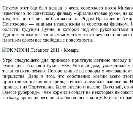
Почему этот бар был назван в честь советского поэта Михаи
известного по советскому фильму «Бриллиантовая рука», на к
том, что поэт Светлов был женат на Родам Ираклиевне Амир
Понтекорво — видным итальянским и советским физиком. Им
области, будущей Дубне, в которой под его руководством
Единственным негативным моментом этого вечера стали мес
плотным слоем все свободные поверхности.
Утро следующего дня принесло приятную летнюю погоду и н
кулинару с большой буквы «Б». Уютный дом, ухоженный уча
таганрогскую землю. Неторопливые разговоры о «вчерашнем»
пиршества. Дело в том, что собственно хозяин всего это
приготовленные овощи гриль, сочный и нежный шашлычок. Но 
привезен из Португалии. Было вкусно и весело. Вкусный, сто
Одессе рубероид», «чем кормили солдат на некоторых высоког
к закату, время нашего визита близилось к концу. Кто-то отправ