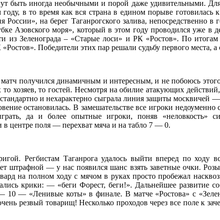
т быть иногда необычными и порой даже удивительными. Для э
м году, в то время как вся страна в едином порыве готовилас
я России», на берег Таганрогского залива, непосредственно 
бке Азовского моря», который в этом году проводился уже в 
ости из Зеленограда – «Старые лоси» и РК «Ростов». По итог
Ростов». Победители этих пар решали судьбу первого места, а 
атч получился динамичным и интересным, и не побоюсь этого 
то хозяев, то гостей. Несмотря на обилие атакующих действий, 
нестандартно и нехарактерно сыграла линия защиты москвичей 
новение остановилась. В замешательстве все игроки недоуменно 
играть, да и более опытные игроки, поняв «неловкость» с
в центре поля — перехват мяча и на табло 7 — 0.
ой. Регбистам Таганрога удалось выйти вперед по ходу вст
чает штрафной — у нас появился шанс взять заветные очки. Ро
д на полном ходу с мячом в руках просто пробежал насквозь 
лись крики: — «беги Форест, беги!». Дальнейшее развитие со
 — 10 — «Ленивые коты» в финале. В матче «Ростова» с «Зелен
ень резвый товарищ! Несколько проходов через все поле к заче