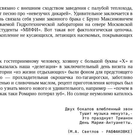
связано с внешним сходством заведения с палубой теплохода,
т песню про «невезучих дикарей». Удивительное заключается в
ь связала себя узами законного брака с Бруно Максимовичем
аемой Гидротехнической лаборатории на севере Московской
студенты «МИФИ». Вот такая вот фактологическая цепочка.
скопление не кусающихся, летающих насекомых, покрывающих
к гостеприимному человеку, хозяину с большой буквы «Х» и
азалась наша «делегация» в заключительный день визита на
истории «из жизни отдыхающих» были фоном для предстоящего
ю — прохладительная окрошечка по-таганрогски, заботливо
ленью и сливочным маслом, рецепт приготовления которых был
ло узнать много нового и удивительного, например — «почем в
как таки Ромарио потерял зуб». Но солнце неумолимо катилось
Двух бокалов влюбленный звон

Тушит музыка менуэта,-

Это празднует Трианон

День Марии-Антуанетты.

 (М.А. Светлов - РАБФАКОВКЕ)