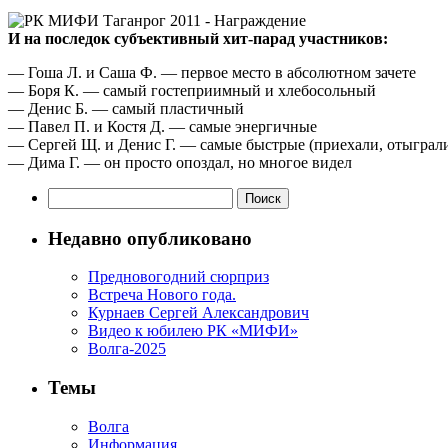
И на последок субъективный хит-парад участников:
— Гоша Л. и Саша Ф. — первое место в абсолютном зачете
— Боря К. — самый гостеприимный и хлебосольный
— Денис Б. — самый пластичный
— Павел П. и Костя Д. — самые энергичные
— Сергей Щ. и Денис Г. — самые быстрые (приехали, отыграли
— Дима Г. — он просто опоздал, но многое видел
Найти:
Недавно опубликовано
Предновогодний сюрприз
Встреча Нового года.
Курнаев Сергей Александрович
Видео к юбилею РК «МИФИ»
Волга-2025
Темы
Волга
Информация