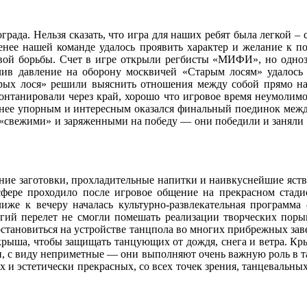
града. Нельзя сказать, что игра для наших ребят была легкой – с
менее нашей команде удалось проявить характер и желание к п
вой борьбы. Счет в игре открыли регбисты «МИФИ», но одноз
в давление на оборону москвичей «Старым лосям» удалось з
арых лося» решили выяснить отношения между собой прямо на 
 фонтанировали через край, хорошо что игровое время неумол
менее упорным и интересным оказался финальный поединок межд
 «свежими» и заряженными на победу — они победили и заняли 
ние заготовки, прохладительные напитки и наивкуснейшие яст
ре проходило после игровое общение на прекрасном стадион
иже к вечеру началась культурно-развлекательная программа 
лгий перелет не смогли помешать реализации творческих пор
становиться на устройстве танцпола во многих прибрежных заве
крыша, чтобы защищать танцующих от дождя, снега и ветра. Кры
, с виду неприметные — они выполняют очень важную роль в т
 и эстетически прекрасных, со всех точек зрения, танцевальных