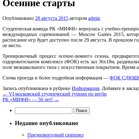
Осенние старты
Опубликовано
28 августа 2015
автором
admin
Студенческая комнда РК «МИФИ» вернулась с учебно-трениро
международных соревнований — Moscow Games 2015, которые
расписание игр будет доступно после 29 августа. В прошлом 
ое место.
Тренировочный процесс осенне-зимнего сезона, предварите
оздоровительном комплексе (ФОК) есть зал 36х18м, раздева
поле межшкольного типа с искусственным покрытием. Время аре
Схема проезда и более подробная информация —
ФОК СДЮШОР
Запись опубликована в рубрике
Информация
. Добавьте в закл
←
VI московский студенческий турнир по регби
РК «МИФИ» — 50 лет!
→
Найти:
Недавно опубликовано
Предновогодний сюрприз