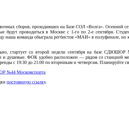
вочных сборов, проходивших на Базе СОЛ «Волга». Осенний сез
 будут проводиться в Москве с 1-го по 2-е сентября. Студен
году наша команда обыграла регбистов «МАИ» в полуфинале, но 
льно, стартует со второй недели сентября на базе СДЮШОР №
лки и душевые. ФОК удобно расположен — рядом со станцией ме
нды с 19:30 до 21:00 по вторникам и четвергам. Планируйте св
 №44 Москомспорта
адки
постоянную ссылку
.