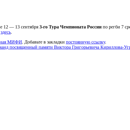
е 12 — 13 сентября
3-го Тура Чемпионата России
по регби 7 с
и
здесь
.
рная МИФИ
. Добавьте в закладки
постоянную ссылку
.
оманд посвященный памяти Виктора Григорьевича Кириллова-Уг