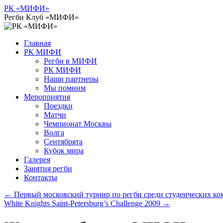
Перейти
РК «МИФИ»
к
Регби Клуб «МИФИ»
содержимому
Главная
РК МИФИ
Регби в МИФИ
РК МИФИ
Наши партнеры
Мы помним
Мероприятия
Поездки
Матчи
Чемпионат Москвы
Волга
Сентябрята
Кубок мира
Галерея
Занятия регби
Контакты
←
Первый московский турнир по регби среди студенческих к
White Knights Saint-Petersburg’s Challenge 2009
→