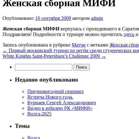
Женская сборная МИФИ
Опубликовано
16 сентября 2009
автором
admin
Женская сборная МИФИ
вернулась с проходившего в Саратов
Поздравляем! Подробности о турнире можно прочитать
здесь
Запись опубликована в рубрике
Матчи
с метками
Женская сбо
←
Первый московский турнир по регби среди студенческих к
White Knights Saint-Petersburg’s Challenge 2009
→
Найти:
Недавно опубликовано
Предновогодний сюрприз
Встреча Нового года.
Курнаев Сергей Александрович
Видео к юбилею РК «МИФИ»
Волга-2025
Темы
Волга